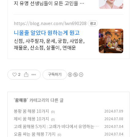
지 유명 선생님들이 모든 고민을 해
결해 드립니다!
https://blog.naver.com/lwn690208
광고
니올줄 알았다 원하는게 뭔고
신점, 사주팔자, 운세, 궁합, 사업운,
재물운, 산소점, 살풀이, 연애운
2
구독하기
'
꿈해몽
' 카테고리의 다른 글
봉황 꿈 해몽 10가지
2024.07.09
(0)
제비 꿈 해몽 10가지
2024.07.08
(0)
고래 꿈해몽 5가지 : 고래가 바다에서 유영하는
2024.07.04
꿈, 고래가 당신을 구해주는 꿈, 고래와 함께 수영
오줌 싸는 꿈 해몽 7가지
2024.07.04
(0)