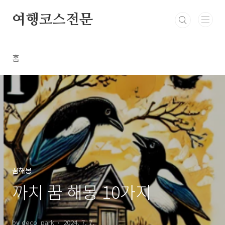
본문 바로가기
여행코스전문
홈
꿈해몽
까치 꿈 해몽 10가지
by deco_park
2024. 7. 7.