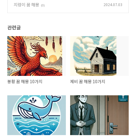
하는 꿈, 고래가 나타나서 길을 안내해주는 꿈
(0)
지렁이 꿈 해몽
2024.07.03
(0)
관련글
봉황 꿈 해몽 10가지
제비 꿈 해몽 10가지